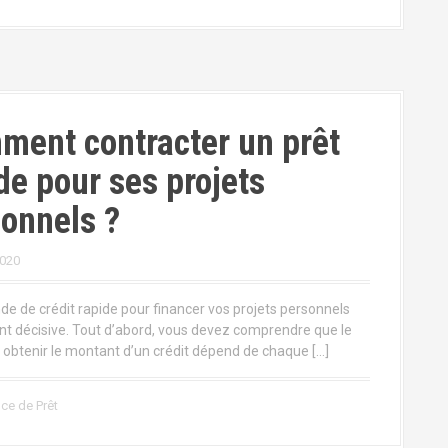
ent contracter un prêt
de pour ses projets
onnels ?
2020
e de crédit rapide pour financer vos projets personnels
nt décisive. Tout d’abord, vous devez comprendre que le
r obtenir le montant d’un crédit dépend de chaque […]
ce de Prêt