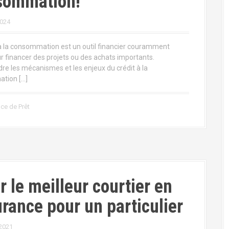
sommation!
2024
 à la consommation est un outil financier couramment
ur financer des projets ou des achats importants.
e les mécanismes et les enjeux du crédit à la
tion […]
ce de Prêt
r le meilleur courtier en
rance pour un particulier
 2021