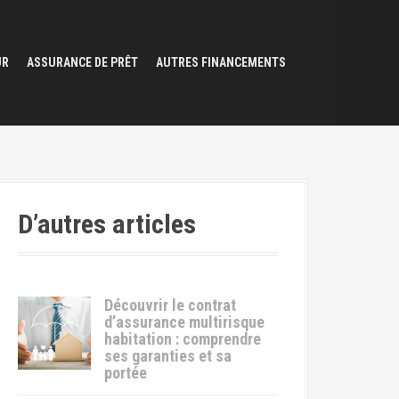
UR
ASSURANCE DE PRÊT
AUTRES FINANCEMENTS
D’autres articles
Découvrir le contrat
d’assurance multirisque
habitation : comprendre
ses garanties et sa
portée