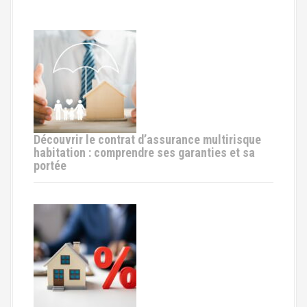
t
i
o
n
d
Découvrir le contrat d’assurance multirisque
e
habitation : comprendre ses garanties et sa
portée
l
'
a
r
t