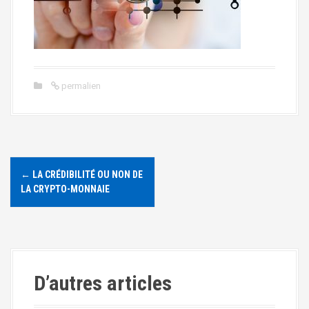
a
l
permalien
N
←
LA CRÉDIBILITÉ OU NON DE
a
LA CRYPTO-MONNAIE
v
i
g
D’autres articles
a