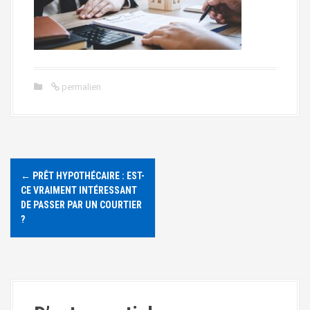
a
l
permalien
N
←
PRÊT HYPOTHÉCAIRE : EST-
a
CE VRAIMENT INTÉRESSANT
DE PASSER PAR UN COURTIER
v
?
i
g
a