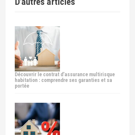
D’autres articles
t
i
o
n
d
e
Découvrir le contrat d’assurance multirisque
l
habitation : comprendre ses garanties et sa
portée
'
a
r
t