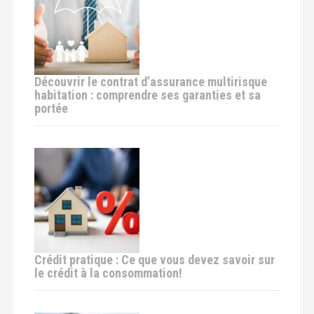
n
d
e
Découvrir le contrat d’assurance multirisque
l
habitation : comprendre ses garanties et sa
portée
'
a
r
t
i
c
Crédit pratique : Ce que vous devez savoir sur
le crédit à la consommation!
l