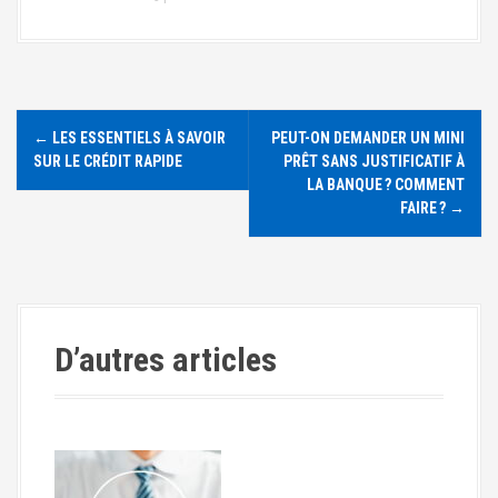
N
←
LES ESSENTIELS À SAVOIR
PEUT-ON DEMANDER UN MINI
a
SUR LE CRÉDIT RAPIDE
PRÊT SANS JUSTIFICATIF À
LA BANQUE ? COMMENT
v
FAIRE ?
→
i
g
a
D’autres articles
t
i
o