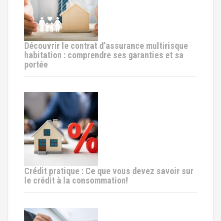
n
d
e
Découvrir le contrat d’assurance multirisque
habitation : comprendre ses garanties et sa
l
portée
'
a
r
t
i
Crédit pratique : Ce que vous devez savoir sur
c
le crédit à la consommation!
l
e