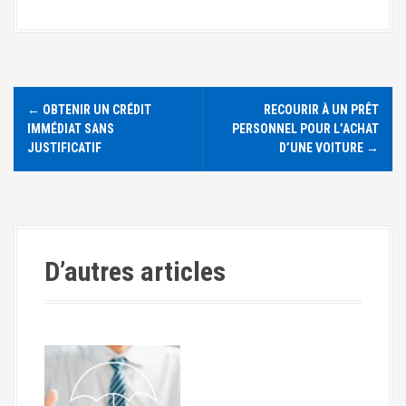
N
←
OBTENIR UN CRÉDIT
RECOURIR À UN PRÊT
a
IMMÉDIAT SANS
PERSONNEL POUR L’ACHAT
JUSTIFICATIF
D’UNE VOITURE
→
v
i
g
D’autres articles
a
t
i
o