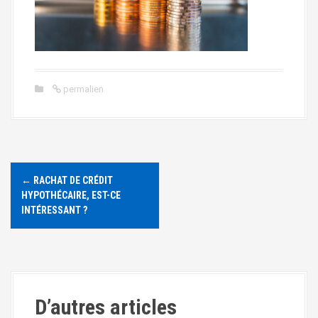
a
l
permalien
N
←
RACHAT DE CRÉDIT
a
HYPOTHÉCAIRE, EST-CE
INTÉRESSANT ?
v
i
g
D’autres articles
a