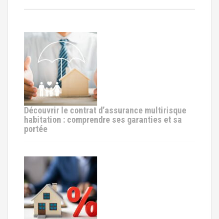
t
i
o
n
d
e
Découvrir le contrat d’assurance multirisque
habitation : comprendre ses garanties et sa
l
portée
'
a
r
t