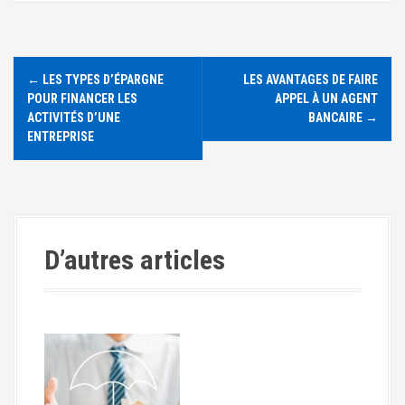
N
←
LES TYPES D’ÉPARGNE
LES AVANTAGES DE FAIRE
a
POUR FINANCER LES
APPEL À UN AGENT
ACTIVITÉS D’UNE
BANCAIRE
→
v
ENTREPRISE
i
g
a
D’autres articles
t
i
o
n