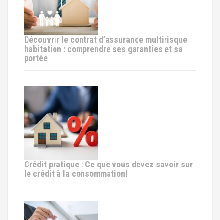
d
e
Découvrir le contrat d’assurance multirisque
l
habitation : comprendre ses garanties et sa
portée
'
a
r
t
i
c
Crédit pratique : Ce que vous devez savoir sur
le crédit à la consommation!
l
e